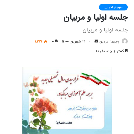
تقویم اجرایی
جلسه اولیا و مربیان
جلسه اولیا و مربیان
وجیهه فردین
ا
24 شهریور 1400
0
1,224
ر
کمتر از چند دقیقه
س
ا
ل
ب
ه
ا
ی
م
ی
ل