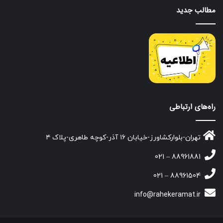
مطالب جدید
راه‌های ارتباطی
تهران-بلوارکشاورز-خیابان ۱۶ آذر-کوچه طاهری-پلاک ۴
88961881 – 021
88961504 – 021
info@rahekeramat.ir