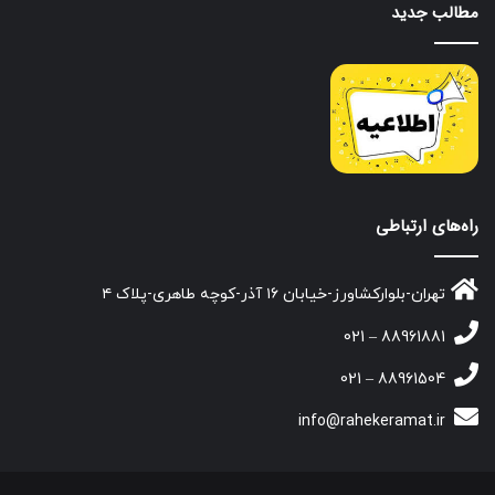
مطالب جدید
راه‌های ارتباطی
تهران-بلوارکشاورز-خیابان ۱۶ آذر-کوچه طاهری-پلاک ۴
88961881 – 021
88961504 – 021
info@rahekeramat.ir