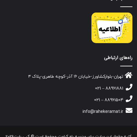
راه‌های ارتباطی
تهران-بلوارکشاورز-خیابان ۱۶ آذر-کوچه طاهری-پلاک ۴
88961881 – 021
88961504 – 021
info@rahekeramat.ir
کلیه حقوق این سایت برای مدرسه راه کرامت محفوظ است.© کپی رایت2026