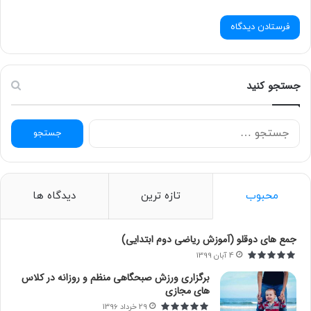
جستجو کنید
ج
س
ت
ج
و
محبوب
تازه ترین
دیدگاه ها
ب
ر
ا
جمع های دوقلو (آموزش ریاضی دوم ابتدایی)
ی
4 آبان 1399
:
برگزاری ورزش صبحگاهی منظم و روزانه در کلاس
های مجازی
29 خرداد 1396