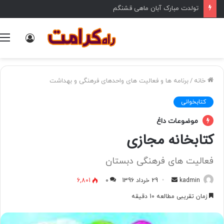
تولدت مبارک آبان ماهی قشنگم
ورود
خانه
/
برنامه ها و فعالیت های واحدهای فرهنگی و بهداشت
کتابخوانی
موضوعات داغ
کتابخانه مجازی
فعالیت های فرهنگی دبستان
kadmin
ا
29 خرداد 1396
0
6,801
ر
زمان تقریبی مطالعه 10 دقیقه
س
ا