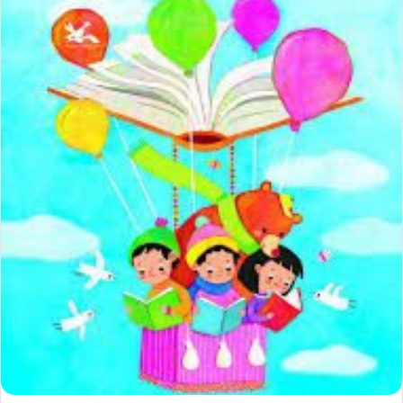
ل
ب
ه
ا
ی
م
ی
ل