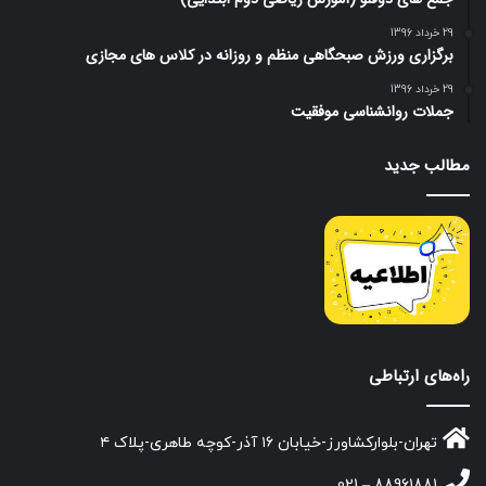
29 خرداد 1396
برگزاری ورزش صبحگاهی منظم و روزانه در کلاس های مجازی
29 خرداد 1396
جملات روانشناسی موفقیت
مطالب جدید
راه‌های ارتباطی
تهران-بلوارکشاورز-خیابان ۱۶ آذر-کوچه طاهری-پلاک ۴
88961881 – 021