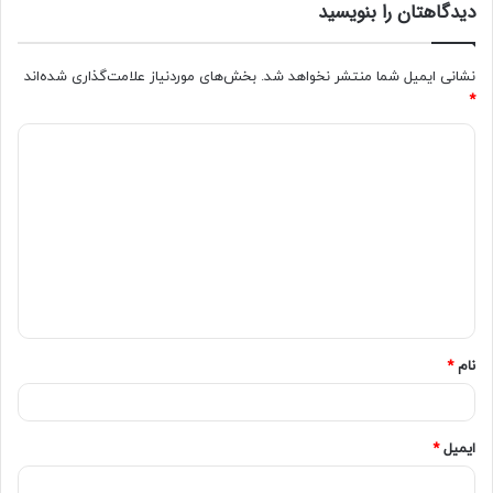
دیدگاهتان را بنویسید
گرفته تا یافتن جواب مساله ریاضی، همگی از جمله
آموزش‏هایی هستند که هر پدر و مادری برای رسیدن
نشانی ایمیل شما منتشر نخواهد شد.
بخش‌های موردنیاز علامت‌گذاری شده‌اند
فرزند به استقلال فردی به او باید بیاموزند.
*
امکان درخشیدن را به کودک بدهید. هر کودکی توانایی و
استعداد خاصی دارد. آیا او کتاب خواندن را دوست دارد؟
اگر چنین است در این صورت می‏توانید به او اجازه دهید
زمانی که شما مشغول کارهای خانه هستید برایتان
کتاب بخواند. و یا اگر به باغبانی گرایش زیادی نشان
می دهد آبیاری گل و درخت ها را به او بسپارید و یا به
او کمک کنید تا گیاهی بکارد از سپردن مسئولیت های
کوچک به او غافل نشوید.
نام
*
ایمیل
*