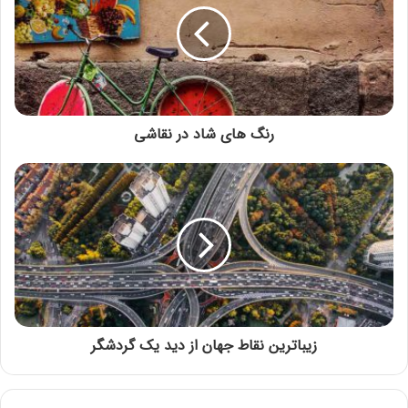
رنگ های شاد در نقاشی
به صحبت فرزندتان فعالانه گوش دهید و به او توجه
کافی نمایید و به او و سخنانش احترام بگذارید.
کودکانی که احساس های بهتری از خود دارند و عزت
نفس بالاتری دارند شادتر زندگی می کنند. پر واضح
است که هر پدر و مادری دوست دارد که فرزندشان
بهترین باشد اما باید به استعدادها و توانایی‏های بچه
زیباترین نقاط جهان از دید یک گردشگر
‏ها نیز توجه کرد.
روش حل مساله را به فرزند خود یاد بدهید. از بستن بند
کفش گرفته تا عبور بی‏خطر از خیابان، از غذا خوردن