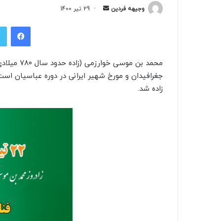
وجیهه فردین
ا
29 تیر 1400
ر
فیسبوک
س
ا
ل
ب
ه
زاده شد.
ا
ی
م
ی
ل