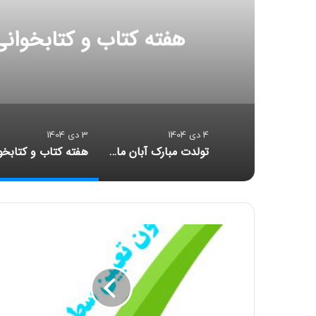
هفته کتاب و کتابخوانی در دبستان راه کر
4 دی 1404
3 دی 1404
تولدت مبارک آبان ماهی قشنگم