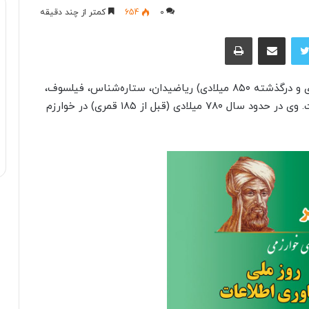
0
654
کمتر از چند دقیقه
توییتر
اشتراک با ایمیل
چاپ
محمد بن موسی خوارزمی (زاده حدود سال ۷۸۰ میلادی و درگذشته ۸۵۰ میلادی) ریاضیدان، ستاره‌شناس، فیلسوف،
جغرافیدان و مورخ شهیر ایرانی در دوره عباسیان است. وی در حدود سال ۷۸۰ میلادی (قبل از ۱۸۵ قمری) در خوارزم