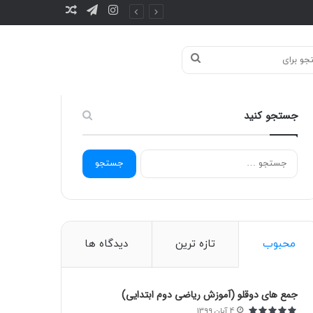
تلگرام
اینستاگرام
نوشته
تصادفی
جستجو
جستجو کنید
برای
ج
س
ت
ج
و
ب
محبوب
تازه ترین
دیدگاه ها
ر
ا
ی
:
جمع های دوقلو (آموزش ریاضی دوم ابتدایی)
4 آبان 1399