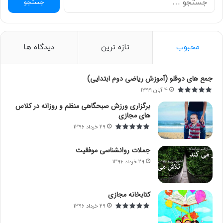
س
ت
ج
و
محبوب
تازه ترین
دیدگاه ها
ب
ر
ا
جمع های دوقلو (آموزش ریاضی دوم ابتدایی)
ی
4 آبان 1399
:
برگزاری ورزش صبحگاهی منظم و روزانه در کلاس
های مجازی
29 خرداد 1396
جملات روانشناسی موفقیت
29 خرداد 1396
کتابخانه مجازی
29 خرداد 1396