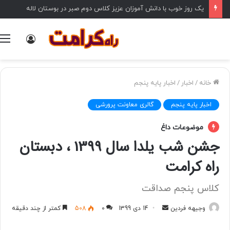
یک روز خوب با دانش آموزان عزیز کلاس دوم صبر در بوستان لاله
ورود
خانه
/
اخبار
/
اخبار پایه پنجم
اخبار پایه پنجم
گالری معاونت پرورشی
موضوعات داغ
جشن شب یلدا سال 1399 ، دبستان
راه کرامت
کلاس پنجم صداقت
وجیهه فردین
ا
14 دی 1399
0
508
کمتر از چند دقیقه
ر