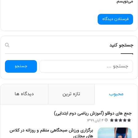
می‌نویسم.
جستجو کنید
ج
س
ت
ج
و
محبوب
تازه ترین
دیدگاه ها
ب
امتیاز کاربران:
اولین نفری باشید که امتیاز می دهد!
ر
ا
جمع های دوقلو (آموزش ریاضی دوم ابتدایی)
ی
4 آبان 1399
:
برگزاری ورزش صبحگاهی منظم و روزانه در کلاس
های مجازی