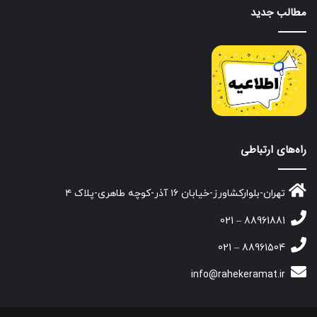
مطالب جدید
راه‌های ارتباطی
تهران-بلوارکشاورز-خیابان ۱۶ آذر-کوچه طاهری-پلاک ۴
88961881 – 021
88961504 – 021
info@rahekeramat.ir