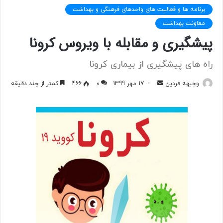
برنامه ها و فعالیت های واحدهای فرهنگی و بهداشت
معاونت بهداشت
پیشگیری و مقابله با ویروس کرونا
راه های پیشگیری از بیماری کرونا
وجیهه فردین
ا
17 مهر 1399
0
466
کمتر از چند دقیقه
ر
س
ا
ل
ب
ه
ا
ی
م
ی
ل