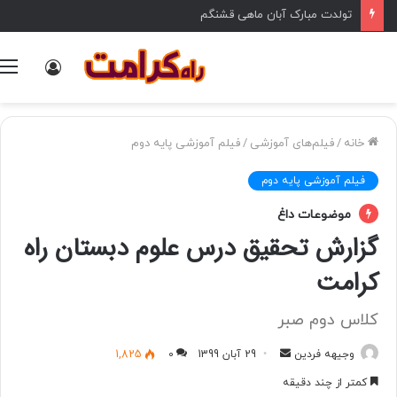
تولدت مبارک آبان ماهی قشنگم
ورود
خانه
/
فیلم‌های آموزشی
/
فیلم آموزشی پایه دوم
فیلم آموزشی پایه دوم
موضوعات داغ
گزارش تحقیق درس علوم دبستان راه
کرامت
کلاس دوم صبر
وجیهه فردین
ا
29 آبان 1399
0
1,825
ر
کمتر از چند دقیقه
س