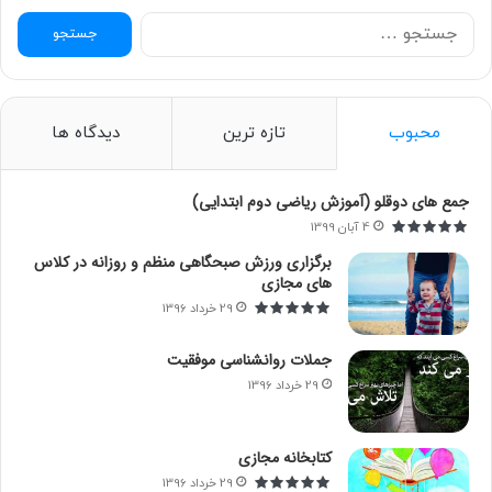
ج
س
ت
ج
و
محبوب
تازه ترین
دیدگاه ها
ب
ر
ا
جمع های دوقلو (آموزش ریاضی دوم ابتدایی)
ی
4 آبان 1399
:
برگزاری ورزش صبحگاهی منظم و روزانه در کلاس
های مجازی
29 خرداد 1396
جملات روانشناسی موفقیت
29 خرداد 1396
کتابخانه مجازی
29 خرداد 1396