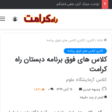
تولدت مبارک آبان ماهی قشنگم
ورود
خانه
/
گالری
/
گالری کلاس های فوق برنامه
گالری کلاس های فوق برنامه
کلاس های فوق برنامه دبستان راه
کرامت
کلاس آزمایشگاه علوم
وجیهه فردین
ا
16 آبان 1399
0
1,590
ر
کمتر از چند دقیقه
س
ا