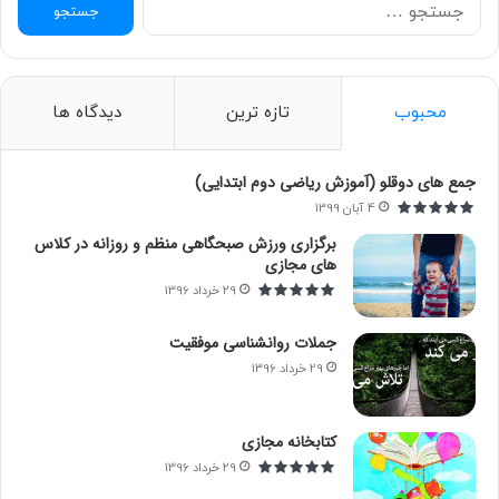
ج
س
ت
ج
و
محبوب
تازه ترین
دیدگاه ها
ب
ر
ا
جمع های دوقلو (آموزش ریاضی دوم ابتدایی)
ی
4 آبان 1399
:
برگزاری ورزش صبحگاهی منظم و روزانه در کلاس
های مجازی
29 خرداد 1396
جملات روانشناسی موفقیت
29 خرداد 1396
کتابخانه مجازی
29 خرداد 1396