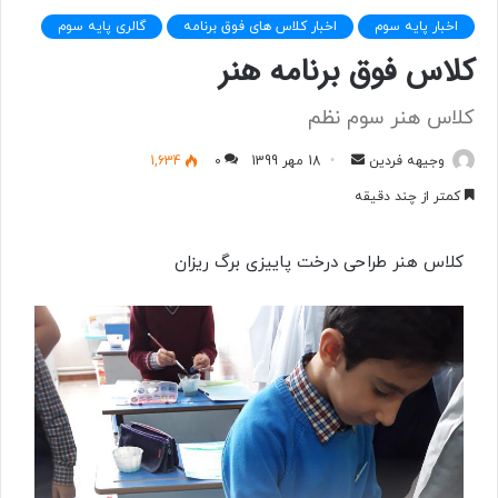
اخبار پایه سوم
اخبار کلاس های فوق برنامه
گالری پایه سوم
کلاس فوق برنامه هنر
کلاس هنر سوم نظم
وجیهه فردین
ا
18 مهر 1399
0
1,634
ر
کمتر از چند دقیقه
س
ا
کلاس هنر طراحی درخت پاییزی برگ ریزان
ل
ب
ه
ا
ی
م
ی
ل