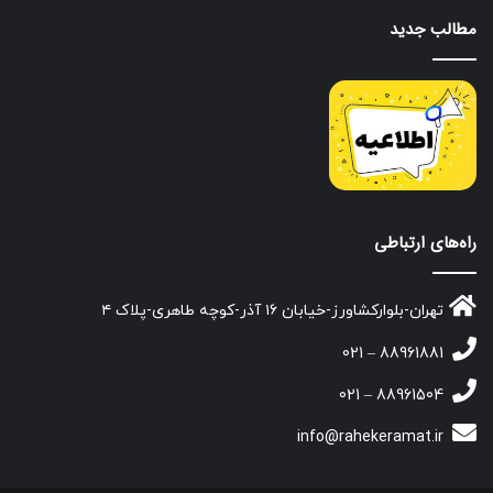
مطالب جدید
راه‌های ارتباطی
تهران-بلوارکشاورز-خیابان ۱۶ آذر-کوچه طاهری-پلاک ۴
88961881 – 021
88961504 – 021
info@rahekeramat.ir