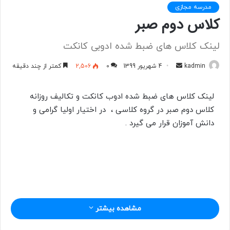
مدرسه مجازی
کلاس دوم صبر
لینک کلاس های ضبط شده ادوبی کانکت
kadmin
ا
4 شهریور 1399
0
2,506
کمتر از چند دقیقه
ر
س
لینک کلاس های ضبط شده ادوب کانکت و تکالیف روزانه
ا
کلاس دوم صبر در گروه کلاسی ، در اختیار اولیا گرامی و
ل
دانش آموزان قرار می گیرد .
ب
ه
ا
ی
م
ی
ل
مشاهده بیشتر