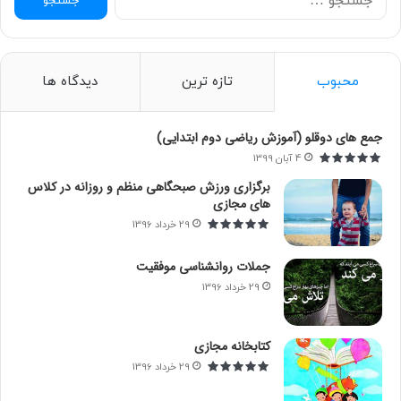
س
ت
ج
و
محبوب
تازه ترین
دیدگاه ها
ب
ر
ا
جمع های دوقلو (آموزش ریاضی دوم ابتدایی)
ی
4 آبان 1399
:
برگزاری ورزش صبحگاهی منظم و روزانه در کلاس
های مجازی
29 خرداد 1396
جملات روانشناسی موفقیت
29 خرداد 1396
کتابخانه مجازی
29 خرداد 1396