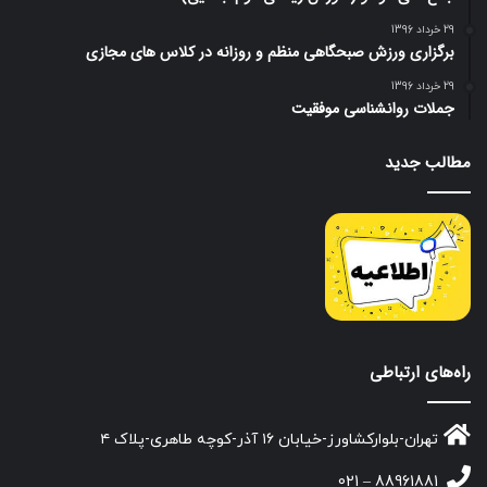
29 خرداد 1396
برگزاری ورزش صبحگاهی منظم و روزانه در کلاس های مجازی
29 خرداد 1396
جملات روانشناسی موفقیت
مطالب جدید
راه‌های ارتباطی
تهران-بلوارکشاورز-خیابان ۱۶ آذر-کوچه طاهری-پلاک ۴
88961881 – 021