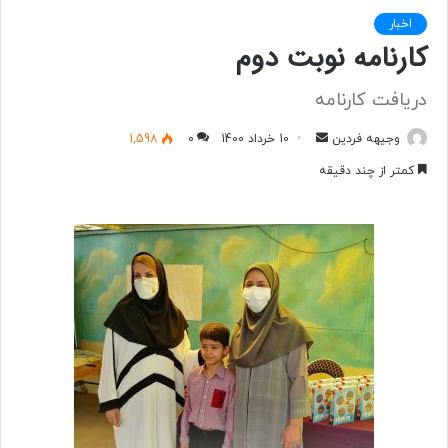
اخبار
کارنامه نوبت دوم
دریافت کارنامه
وجیهه فردین
ا
10 خرداد 1400
0
1,598
ر
کمتر از چند دقیقه
س
ا
ل
ب
ه
ا
ی
م
ی
ل