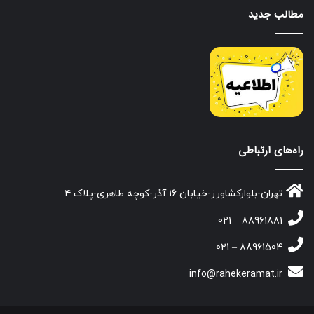
مطالب جدید
راه‌های ارتباطی
تهران-بلوارکشاورز-خیابان ۱۶ آذر-کوچه طاهری-پلاک ۴
88961881 – 021
88961504 – 021
info@rahekeramat.ir