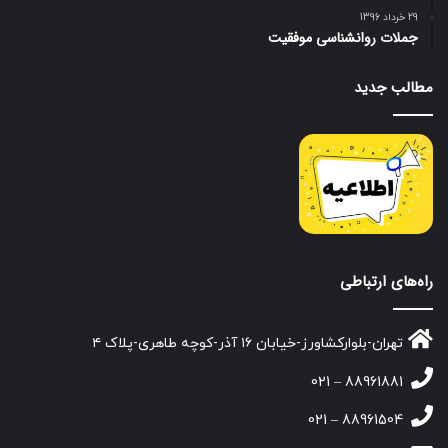
29 خرداد 1396
جملات روانشناسی موفقیت
مطالب جدید
راه‌های ارتباطی
تهران-بلوارکشاورز-خیابان ۱۶ آذر-کوچه طاهری-پلاک ۴
88961881 – 021
88961504 – 021