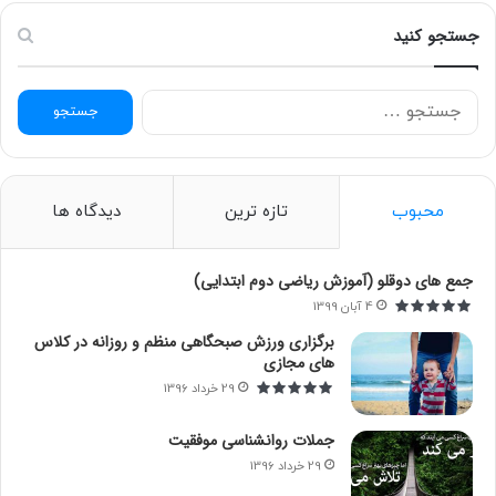
جستجو کنید
ج
س
ت
ج
و
محبوب
تازه ترین
دیدگاه ها
ب
ر
ا
جمع های دوقلو (آموزش ریاضی دوم ابتدایی)
ی
4 آبان 1399
:
برگزاری ورزش صبحگاهی منظم و روزانه در کلاس
های مجازی
29 خرداد 1396
جملات روانشناسی موفقیت
29 خرداد 1396