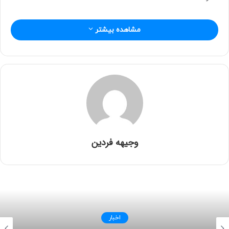
ه
ا
مشاهده بیشتر
ی
م
ی
ل
وجیهه فردین
اخبار