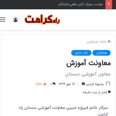
تولدت مبارک آبان ماهی قشنگم
ورود
خانه
/
همکاران
همکاران
کادر اداری
معاونت آموزش
معاون آموزشی دبستان
وجیهه فردین
ا
17 مهر 1399
0
1,560
ر
کمتر از چند دقیقه
س
ا
سرکار خانم فیروزه حبیبی معاونت آموزشی دبستان راه
ل
کرامت
ب