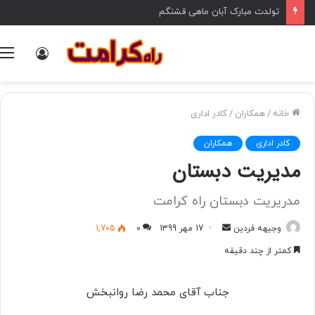
تولدت مبارک آبان ماهی قشنگم
ورود
خانه
/
همکاران
/
کادر اداری
کادر اداری
همکاران
مدیریت دبستان
مدریریت دبستان راه کرامت
وجیهه فردین
ا
17 مهر 1399
0
1,705
ر
کمتر از چند دقیقه
س
ا
جناب آقای محمد رضا روانبخش
ل
ب