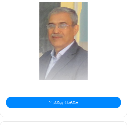
ه
ا
ی
م
ی
ل
مشاهده بیشتر