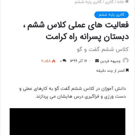
خانه
/
گالری
/
گالری پایه ششم
گالری پایه ششم
فعالیت های عملی کلاس ششم ،
دبستان پسرانه راه کرامت
کلاس ششم گفت و گو
وجیهه فردین
ا
16 آذر 1399
0
2,058
ر
کمتر از چند دقیقه
س
ا
دانش آموزان در کلاس ششم گفت گو به کارهای عملی و
ل
دست ورزی و فراگیری درس هایشان می پردازند.
ب
ه
ا
ی
م
ی