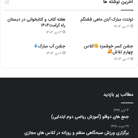
آخرین نوشته ها
تولدت مبارک آبان ماهی قشنگم
هفته کتاب و کتابخوانی در دبستان
راه کرامت۱۴۰۴
4 دی 1404
3 دی 1404
جشن کسر خوشمزه
کلاس
جشن آب مبارک
چهارم تلاش
2 دی 1404
2 دی 1404
مطالب پر بازدید
4 آبان 1399
جمع های دوقلو (آموزش ریاضی دوم ابتدایی)
29 خرداد 1396
برگزاری ورزش صبحگاهی منظم و روزانه در کلاس های مجازی