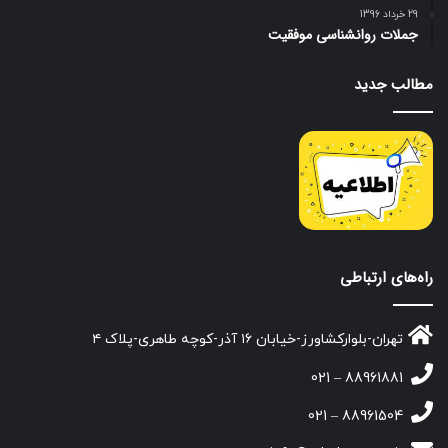
29 خرداد 1396
جملات روانشناسی موفقیت
مطالب جدید
راه‌های ارتباطی
تهران-بلوارکشاورز-خیابان ۱۶ آذر-کوچه طاهری-پلاک ۴
88961881 – 021
88961504 – 021