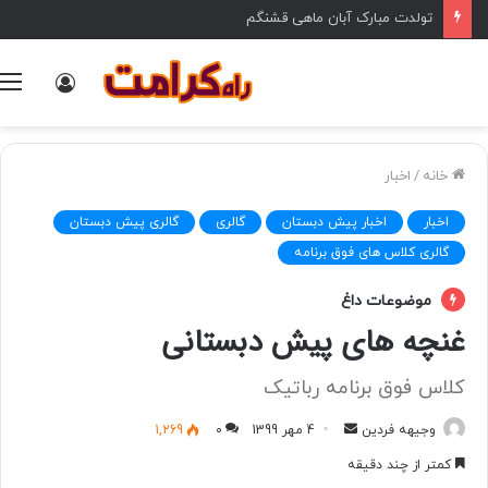
تولدت مبارک آبان ماهی قشنگم
ورود
خانه
/
اخبار
اخبار
اخبار پیش دبستان
گالری
گالری پیش دبستان
گالری کلاس های فوق برنامه
موضوعات داغ
غنچه های پیش دبستانی
کلاس فوق برنامه رباتیک
وجیهه فردین
ا
4 مهر 1399
0
1,269
ر
کمتر از چند دقیقه
س