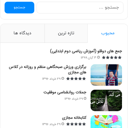
ج
س
ت
ج
و
محبوب
تازه ترین
دیدگاه ها
ب
ر
ا
جمع های دوقلو (آموزش ریاضی دوم ابتدایی)
ی
4 آبان 1399
:
برگزاری ورزش صبحگاهی منظم و روزانه در کلاس
های مجازی
29 خرداد 1396
جملات روانشناسی موفقیت
29 خرداد 1396
کتابخانه مجازی
29 خرداد 1396