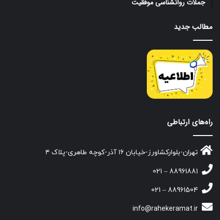
جملات روانشناسی موفقیت
مطالب جدید
راه‌های ارتباطی
تهران-بلوارکشاورز-خیابان ۱۶ آذر-کوچه طاهری-پلاک ۴
88961881 – 021
88961504 – 021
info@rahekeramat.ir