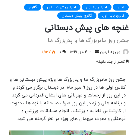
اخبار
اخبار پایه اول
اخبار پیش دبستان
گالری
گالری پایه اول
گالری پیش دبستان
غنچه های پیش دبستانی
جشن روز مادربزرگ ها و پدربزرگ ها
وجیهه فردین
ا
4 مهر 1399
0
1,537
ر
کمتر از چند دقیقه
س
ا
جشن روز مادربزرگ ها و پدربزرگ ها ویژه پیش دبستانی ها و
ل
کلاس اولی ها در روز 9 مهر ماه در دبستان برگزار می گردد و
ب
در این روز از زحمات و مهربانی های ایشان قدردانی می گردد
ه
و برنامه های ویژه در این روز صرف صبحانه با نوه ها ، دعوت
ا
ی
از کارشناس تغذیه و پزشک ، انجام مسابقات ورزشی و
م
فرهنگی و دعوت میهمان های ویژه در نظر گرفته می شود
ی
ل