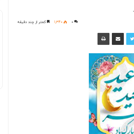
0
1,340
کمتر از چند دقیقه
توییتر
اشتراک با ایمیل
چاپ