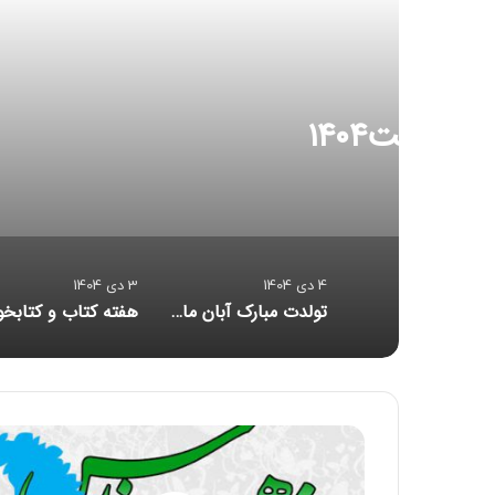
جشن آب
4 دی 1404
3 دی 1404
تولدت مبارک آبان ماهی قشنگم