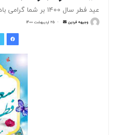
عید فطر سال 1400 بر شما گرامی باد
وجیهه فردین
ا
25 اردیبهشت 1400
ر
فیسبوک
س
ا
ل
ب
ه
ا
ی
م
ی
ل