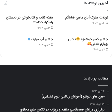
آخرین نوشته ها
تولدت مبارک آبان ماهی قشنگم
هفته کتاب و کتابخوانی در دبستان
راه کرامت۱۴۰۴
4 دی 1404
3 دی 1404
جشن کسر خوشمزه
کلاس
جشن آب مبارک
چهارم تلاش
2 دی 1404
2 دی 1404
مطالب پر بازدید
4 آبان 1399
جمع های دوقلو (آموزش ریاضی دوم ابتدایی)
29 خرداد 1396
برگزاری ورزش صبحگاهی منظم و روزانه در کلاس های مجازی