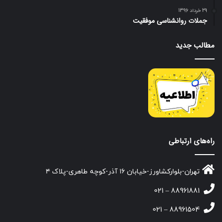
29 خرداد 1396
جملات روانشناسی موفقیت
مطالب جدید
راه‌های ارتباطی
تهران-بلوارکشاورز-خیابان ۱۶ آذر-کوچه طاهری-پلاک ۴
88961881 – 021
88961504 – 021