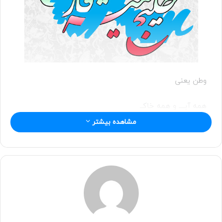
ی
ل
وطن یعنی
همه آبــــ و همه خاکــ
مشاهده بیشتر
وطن يعني
خليـج تا ابد فـارس
وطن یعنی ، ایـــــران
«دهم‌ اردیبهشت روز ملی‌ خلیج ‌فارس گرامی باد»