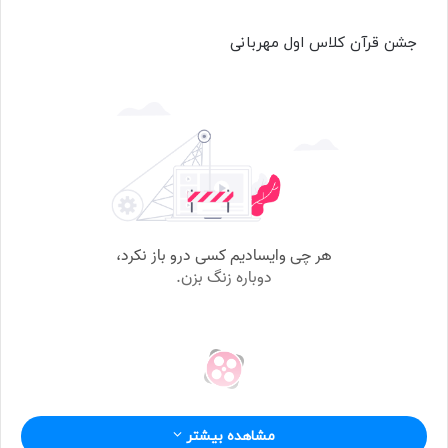
ا
جشن قرآن کلاس اول مهربانی
ل
ب
ه
ا
ی
م
ی
ل
مشاهده بیشتر