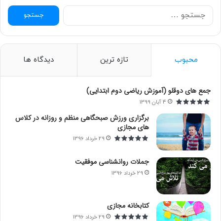
ج
س
ت
ج
و
محبوب
تازه ترین
دیدگاه ها
ب
ر
ا
جمع های دوقلو (آموزش ریاضی دوم ابتدایی)
ی
4 آبان 1399
:
برگزاری ورزش صبحگاهی منظم و روزانه در کلاس
های مجازی
29 خرداد 1396
جملات روانشناسی موفقیت
29 خرداد 1396
کتابخانه مجازی
29 خرداد 1396