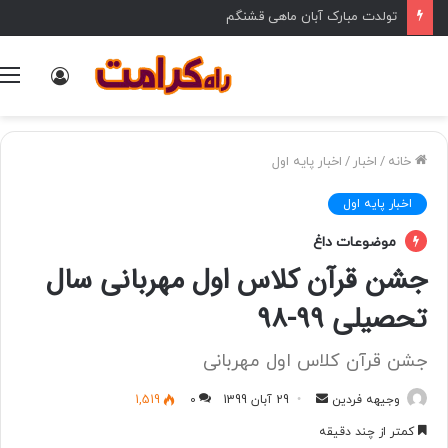
تولدت مبارک آبان ماهی قشنگم
ورود
خانه
/
اخبار
/
اخبار پایه اول
اخبار پایه اول
موضوعات داغ
جشن قرآن کلاس اول مهربانی سال
تحصیلی 99-98
جشن قرآن کلاس اول مهربانی
وجیهه فردین
ا
29 آبان 1399
0
1,519
ر
کمتر از چند دقیقه
س