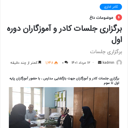
کادر اداری
موضوعات داغ
برگزاری جلسات کادر و آموزگاران دوره
اول
برگزاری جلسات
kadmin
ا
12 مرداد 1401
0
1,648
کمتر از چند دقیقه
ر
س
برگزاری جلسات کادر و آموزگاران جهت بازگشایی مدارس ، با حضور آموزگاران پایه
اول تا سوم
ا
ل
ب
ه
ا
ی
م