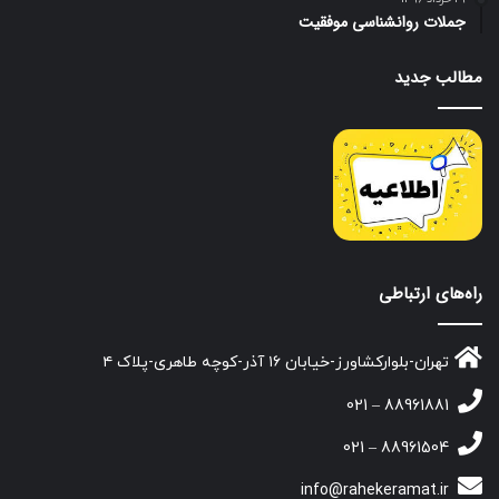
جملات روانشناسی موفقیت
مطالب جدید
راه‌های ارتباطی
تهران-بلوارکشاورز-خیابان ۱۶ آذر-کوچه طاهری-پلاک ۴
88961881 – 021
88961504 – 021
info@rahekeramat.ir