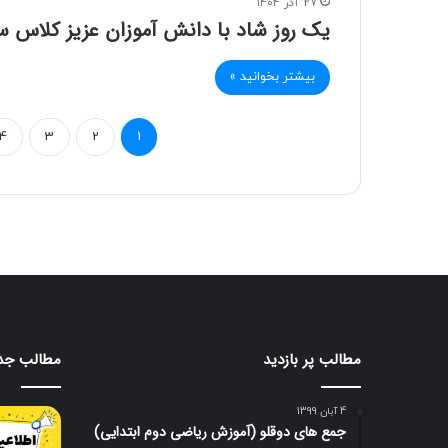
27 آذر 1404
یک روز شاد با دانش آموزان عزیز کلاس س
بیشتر بخوانید »
4
3
2
1
مطالب پر بازدید
مطالب جد
4 آبان 1399
جمع های دوقلو (آموزش ریاضی دوم ابتدایی)