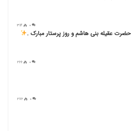
314
0
،حضرت عقیله بنی هاشم و روز پرستار مبارک .
266
0
272
0