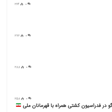
264
0
272
0
288
0
258
0
 در فدراسیون کشتی همراه با قهرمانان ملی