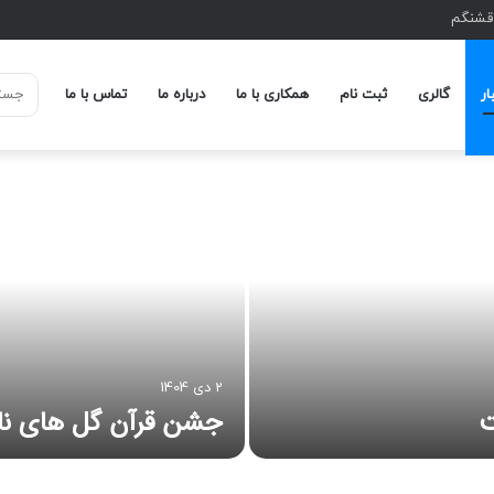
 قشنگم
ار
گالری
ثبت نام
همکاری با ما
درباره ما
تماس با ما
2 دی 1404
ت
جشن قرآن گل های ناز