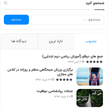
جستجو کنید
ج
س
ت
ج
و
محبوب
تازه ترین
دیدگاه ها
ب
ر
ا
جمع های دوقلو (آموزش ریاضی دوم ابتدایی)
ی
4 آبان 1399
:
برگزاری ورزش صبحگاهی منظم و روزانه در کلاس
های مجازی
29 خرداد 1396
جملات روانشناسی موفقیت
29 خرداد 1396