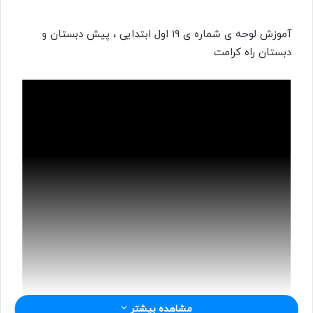
س
ا
آموزش لوحه ی شماره ی 19 اول ابتدایی ، پیش دبستان و
ل
دبستان راه کرامت
ب
ه
ا
ی
م
ی
ل
مشاهده بیشتر