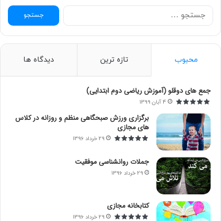
ج
س
ت
ج
و
محبوب
تازه ترین
دیدگاه ها
ب
ر
ا
جمع های دوقلو (آموزش ریاضی دوم ابتدایی)
ی
4 آبان 1399
:
برگزاری ورزش صبحگاهی منظم و روزانه در کلاس
های مجازی
29 خرداد 1396
جملات روانشناسی موفقیت
29 خرداد 1396
کتابخانه مجازی
29 خرداد 1396