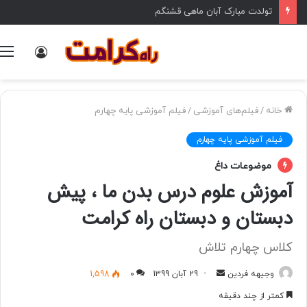
تولدت مبارک آبان ماهی قشنگم
ورود
خانه
/
فیلم‌های آموزشی
/
فیلم آموزشی پایه چهارم
فیلم آموزشی پایه چهارم
موضوعات داغ
آموزش علوم درس بدن ما ، پیش
دبستان و دبستان راه کرامت
کلاس چهارم تلاش
وجیهه فردین
ا
29 آبان 1399
0
1,598
ر
کمتر از چند دقیقه
س