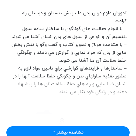
ا
آموزش علوم درس بدن ما ، پیش دبستان و دبستان راه
ل
کرامت
ب
– با انجام فعاليت هاي گوناگون با ساختار ساده سلول
ه
،تقسيم آن و انواعي از سلول هاي بدن انسان آشنا می شوند.
ا
ی
– با مشاهده مولاژ و تصوير كتاب و گفت وگو با نقش بخش
م
هايي از بدن كه مواد غذايي را گوارش مي دهند و چگونگي
ی
حفظ سلامت آن ها آشنا می شوند.
ل
– ساختارها و فرايندهاي گوارشي براي تامين مواد لازم به
منظور تغذيه سلولهاي بدن و چگونگي حفظ سلامت آنها را در
انسان شناسايي و راه هاي حفظ سلامت آن ها را پيشنهاد
دهند و در زندگي خود بکار می بندند .
مشاهده بیشتر