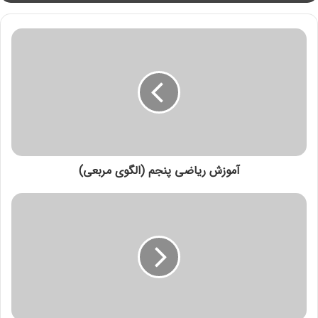
میخوایم رابطه بین اعداد و شکلها رو پیدا کنیم.این الگوی
خاص رو با این فرمول یاد بگیرین .
2 ÷ [ ( 1 + شماره شکل) × شماره شکل ]
آموزش ریاضی پنجم (الگوی مربعی)
امتحان کنیم ببینیم درسته یا نه؟حالا بیاین شکل چهارم رو
حساب کنیم:
10= 2 ÷ 20 = 2 ÷ [5 × 4 ] = 2 ÷ [ ( 1 + 4) × 4]