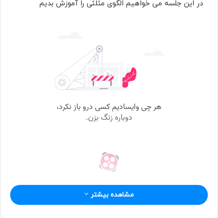
در این جلسه می خواهیم الگوی مثلثی را آموزش بدیم
ل
ب
ه
ا
ی
م
ی
ل
مشاهده بیشتر