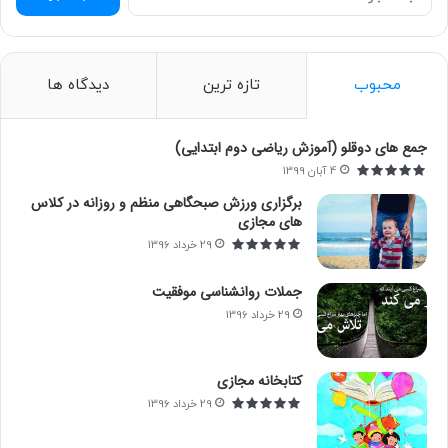
س
ت
ج
و
محبوب
تازه ترین
دیدگاه ها
ب
ر
ا
جمع های دوقلو (آموزش ریاضی دوم ابتدایی)
ی
4 آبان 1399
:
برگزاری ورزش صبحگاهی منظم و روزانه در کلاس
های مجازی
29 خرداد 1396
جملات روانشناسی موفقیت
29 خرداد 1396
کتابخانه مجازی
29 خرداد 1396