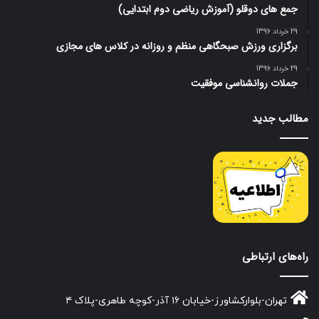
جمع های دوقلو (آموزش ریاضی دوم ابتدایی)
29 خرداد 1396
برگزاری ورزش صبحگاهی منظم و روزانه در کلاس های مجازی
29 خرداد 1396
جملات روانشناسی موفقیت
مطالب جدید
راه‌های ارتباطی
تهران-بلوارکشاورز-خیابان ۱۶ آذر-کوچه طاهری-پلاک ۴