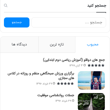
جستجو کنید
ج
س
ت
ج
و
محبوب
تازه ترین
دیدگاه ها
ب
ر
ا
جمع های دوقلو (آموزش ریاضی دوم ابتدایی)
ی
4 آبان 1399
:
برگزاری ورزش صبحگاهی منظم و روزانه در کلاس
های مجازی
29 خرداد 1396
جملات روانشناسی موفقیت
29 خرداد 1396