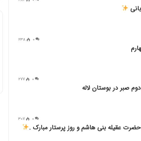
282
0
بانی
238
0
ارم
277
0
م صبر در بوستان لاله
307
0
،حضرت عقیله بنی هاشم و روز پرستار مبارک .