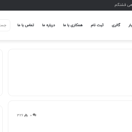
اهی قشنگم
ار
گالری
ثبت نام
همکاری با ما
درباره ما
تماس با ما
326
0