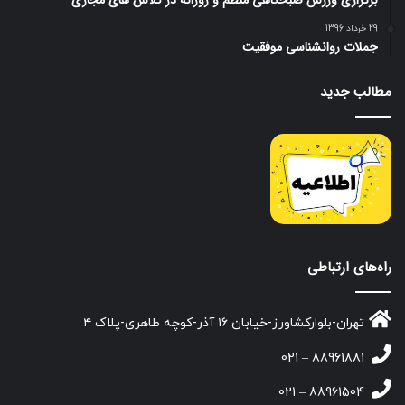
برگزاری ورزش صبحگاهی منظم و روزانه در کلاس های مجازی
29 خرداد 1396
جملات روانشناسی موفقیت
مطالب جدید
راه‌های ارتباطی
تهران-بلوارکشاورز-خیابان ۱۶ آذر-کوچه طاهری-پلاک ۴
88961881 – 021
88961504 – 021