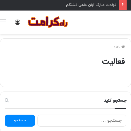
تولدت مبارک آبان ماهی قشنگم
ورود
خانه
فعاليت
جستجو کنید
ج
س
ت