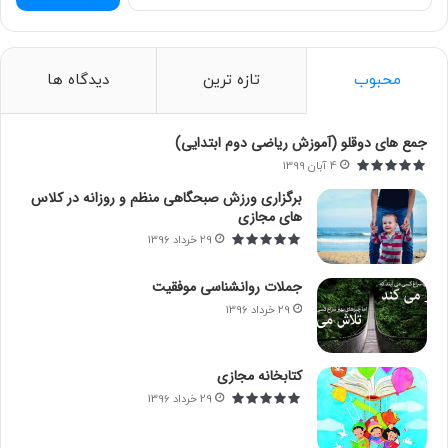
س
ت
ج
و
محبوب
تازه ترین
دیدگاه ها
ب
ر
ا
جمع های دوقلو (آموزش ریاضی دوم ابتدایی)
ی
4 آبان 1399
:
برگزاری ورزش صبحگاهی منظم و روزانه در کلاس
های مجازی
29 خرداد 1396
جملات روانشناسی موفقیت
29 خرداد 1396
کتابخانه مجازی
29 خرداد 1396