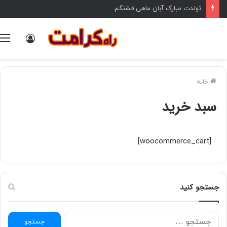
تولدت مبارک آبان ماهی قشنگم
ورود
خانه
سبد خرید
[woocommerce_cart]
جستجو کنید
ج